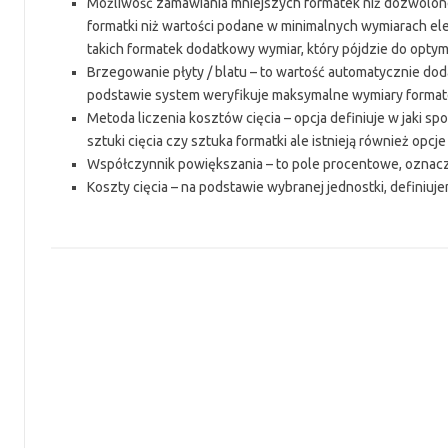
Możliwość zamawiania mniejszych formatek niż dozwolone 
formatki niż wartości podane w minimalnych wymiarach el
takich formatek dodatkowy wymiar, który pójdzie do optymal
Brzegowanie płyty / blatu – to wartość automatycznie do
podstawie system weryfikuje maksymalne wymiary formate
Metoda liczenia kosztów cięcia – opcja definiuje w jaki s
sztuki cięcia czy sztuka formatki ale istnieją również opc
Współczynnik powiększania – to pole procentowe, oznacza 
Koszty cięcia – na podstawie wybranej jednostki, definiuj