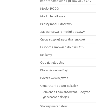
Import zamówień z plików XLS / CSV
Moduł RODO
Moduł handlowca
Prosty moduł dostawy
Zaawansowany moduł dostawy
Cięcia rozprężające (bananowe)
Eksport zamówień do pliku CSV
Reklamy
Oddział globalny
Płatność online PayU
Poczta wewnętrzna
Generator i edytor naklejek
Zmienna zaawansowana – edytor i
generator naklejek
Statusy materiałów