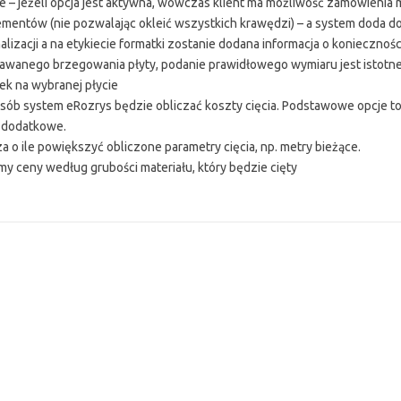
– jeżeli opcja jest aktywna, wówczas klient ma możliwość zamówienia 
ementów (nie pozwalając okleić wszystkich krawędzi) – a system doda 
izacji a na etykiecie formatki zostanie dodana informacja o konieczności
dawanego brzegowania płyty, podanie prawidłowego wymiaru jest istotne
k na wybranej płycie
posób system eRozrys będzie obliczać koszty cięcia. Podstawowe opcje to
je dodatkowe.
o ile powiększyć obliczone parametry cięcia, np. metry bieżące.
emy ceny według grubości materiału, który będzie cięty