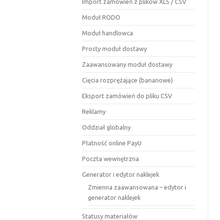
Import zamówień z plików XLS / CSV
Moduł RODO
Moduł handlowca
Prosty moduł dostawy
Zaawansowany moduł dostawy
Cięcia rozprężające (bananowe)
Eksport zamówień do pliku CSV
Reklamy
Oddział globalny
Płatność online PayU
Poczta wewnętrzna
Generator i edytor naklejek
Zmienna zaawansowana – edytor i
generator naklejek
Statusy materiałów