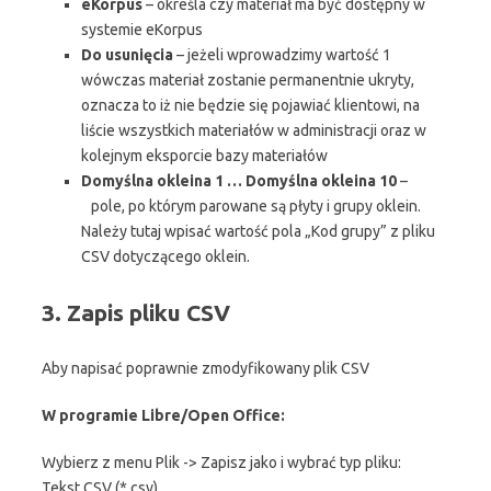
eKorpus
– określa czy materiał ma być dostępny w
systemie eKorpus
Do usunięcia
– jeżeli wprowadzimy wartość 1
wówczas materiał zostanie permanentnie ukryty,
oznacza to iż nie będzie się pojawiać klientowi, na
liście wszystkich materiałów w administracji oraz w
kolejnym eksporcie bazy materiałów
Domyślna okleina 1 … Domyślna okleina 10
–
pole, po którym parowane są płyty i grupy oklein.
Należy tutaj wpisać wartość pola „Kod grupy” z pliku
CSV dotyczącego oklein.
3. Zapis pliku CSV
Aby napisać poprawnie zmodyfikowany plik CSV
W programie Libre/Open Office:
Wybierz z menu Plik -> Zapisz jako i wybrać typ pliku:
Tekst CSV (*.csv)