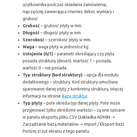
użytkownika podczas składania zamówienia,
najczęściej zawierająca również dekor, wymiary i
grubość
Grubość
– grubość płyty w mm.
Długość
– długość płyty w mm.
Szerokość
– szerokość płyty w mm.
Waga
– waga płyty w jednostce kg
Usłojenie (0/1)
– parametr określający czy płyta
posiada strukturę (deseń). Wartość 1 – posiada,
wartość 0 – nie posiada.
Typ struktury (kod struktury)
– opcja dla modułu
dodatkowego – struktury. Kod struktury umożliwia
sparowanie danej płyty z konkretną strukturą. Więcej
informacji na stronie
Baza struktur
.
Typ płyty
– pole określa typ danej płyty. Pole może
przyjmować tylko określone wartości – są one opisane
w panelu eksportu pliku CSV (zakładka ADMIN ->
Zarządzanie bazą materiałów -> Import / Eksport baz).
Poniżej zrzut ekranu z tego panelu: