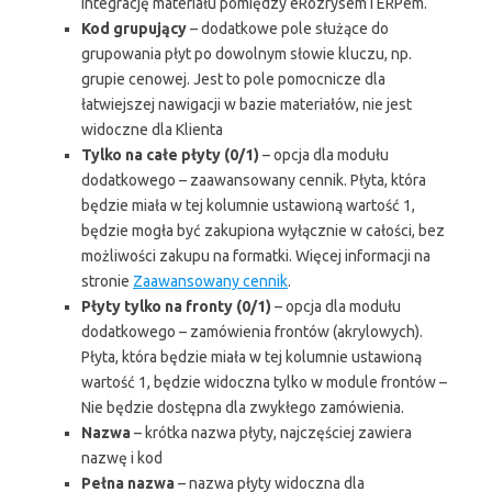
integrację materiału pomiędzy eRozrysem i ERPem.
Kod grupujący
– dodatkowe pole służące do
grupowania płyt po dowolnym słowie kluczu, np.
grupie cenowej. Jest to pole pomocnicze dla
łatwiejszej nawigacji w bazie materiałów, nie jest
widoczne dla Klienta
Tylko na całe płyty (0/1)
– opcja dla modułu
dodatkowego – zaawansowany cennik. Płyta, która
będzie miała w tej kolumnie ustawioną wartość 1,
będzie mogła być zakupiona wyłącznie w całości, bez
możliwości zakupu na formatki. Więcej informacji na
stronie
Zaawansowany cennik
.
Płyty tylko na fronty (0/1)
– opcja dla modułu
dodatkowego – zamówienia frontów (akrylowych).
Płyta, która będzie miała w tej kolumnie ustawioną
wartość 1, będzie widoczna tylko w module frontów –
Nie będzie dostępna dla zwykłego zamówienia.
Nazwa
– krótka nazwa płyty, najczęściej zawiera
nazwę i kod
Pełna nazwa
– nazwa płyty widoczna dla