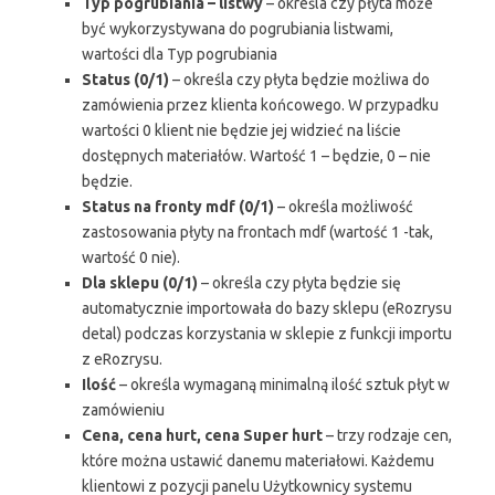
Typ pogrubiania – listwy
– określa czy płyta może
być wykorzystywana do pogrubiania listwami,
wartości dla Typ pogrubiania
Status (0/1)
– określa czy płyta będzie możliwa do
zamówienia przez klienta końcowego. W przypadku
wartości 0 klient nie będzie jej widzieć na liście
dostępnych materiałów. Wartość 1 – będzie, 0 – nie
będzie.
Status na fronty mdf (0/1)
– określa możliwość
zastosowania płyty na frontach mdf (wartość 1 -tak,
wartość 0 nie).
Dla sklepu (0/1)
– określa czy płyta będzie się
automatycznie importowała do bazy sklepu (eRozrysu
detal) podczas korzystania w sklepie z funkcji importu
z eRozrysu.
Ilość
– określa wymaganą minimalną ilość sztuk płyt w
zamówieniu
Cena, cena hurt, cena Super hurt
– trzy rodzaje cen,
które można ustawić danemu materiałowi. Każdemu
klientowi z pozycji panelu Użytkownicy systemu