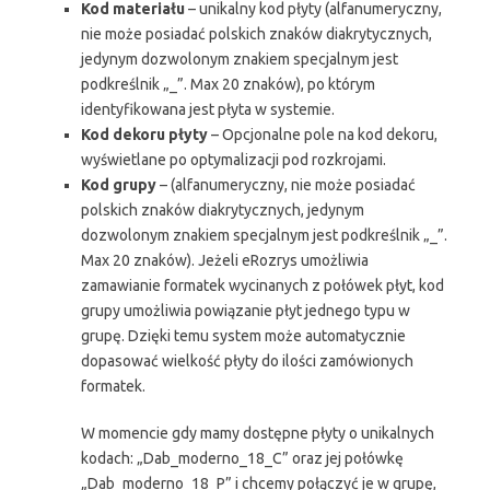
Kod materiału
– unikalny kod płyty (alfanumeryczny,
nie może posiadać polskich znaków diakrytycznych,
jedynym dozwolonym znakiem specjalnym jest
podkreślnik „_”. Max 20 znaków), po którym
identyfikowana jest płyta w systemie.
Kod dekoru płyty
– Opcjonalne pole na kod dekoru,
wyświetlane po optymalizacji pod rozkrojami.
Kod grupy
– (alfanumeryczny, nie może posiadać
polskich znaków diakrytycznych, jedynym
dozwolonym znakiem specjalnym jest podkreślnik „_”.
Max 20 znaków). Jeżeli eRozrys umożliwia
zamawianie formatek wycinanych z połówek płyt, kod
grupy umożliwia powiązanie płyt jednego typu w
grupę. Dzięki temu system może automatycznie
dopasować wielkość płyty do ilości zamówionych
formatek.
W momencie gdy mamy dostępne płyty o unikalnych
kodach: „Dab_moderno_18_C” oraz jej połówkę
„Dab_moderno_18_P” i chcemy połączyć je w grupę,