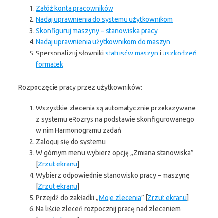
Załóż konta pracowników
Nadaj uprawnienia do systemu użytkownikom
Skonfiguruj maszyny – stanowiska pracy
Nadaj uprawnienia użytkownikom do maszyn
Spersonalizuj słowniki
statusów maszyn
i
uszkodzeń
formatek
Rozpoczęcie pracy przez użytkowników:
Wszystkie zlecenia są automatycznie przekazywane
z systemu eRozrys na podstawie skonfigurowanego
w nim Harmonogramu zadań
Zaloguj się do systemu
W górnym menu wybierz opcję „Zmiana stanowiska”
[
Zrzut ekranu
]
Wybierz odpowiednie stanowisko pracy – maszynę
[
Zrzut ekranu
]
Przejdź do zakładki „
Moje zlecenia
” [
Zrzut ekranu
]
Na liście zleceń rozpocznij pracę nad zleceniem