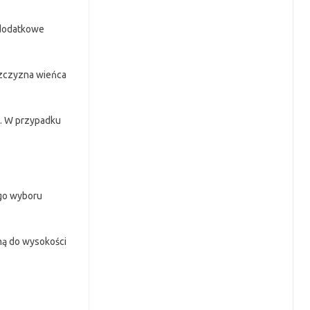
 dodatkowe
szczyzna wieńca
y. W przypadku
ego wyboru
ną do wysokości