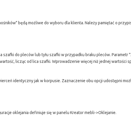
ników" będą możliwe do wyboru dla klienta. Należy pamiętać o przypi
ca szafki do pleców lub tyłu szafki w przypadku braku pleców. Parametr "
artość, licząc od lica szafki. Wprowadzenie więcej niż jednej wartości 
ierceń identyczny jak w korpusie. Zaznaczenie obu opcji udostępni mo
racje oklejania definiuje się w panelu Kreator mebli->Oklejanie.