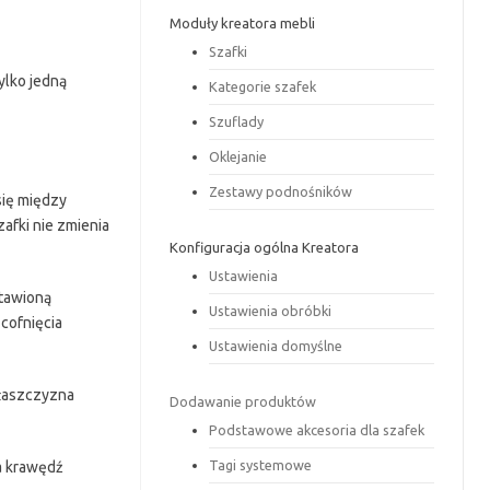
Moduły kreatora mebli
Szafki
tylko jedną
Kategorie szafek
Szuflady
Oklejanie
Zestawy podnośników
się między
afki nie zmienia
Konfiguracja ogólna Kreatora
Ustawienia
stawioną
Ustawienia obróbki
cofnięcia
Ustawienia domyślne
płaszczyzna
Dodawanie produktów
Podstawowe akcesoria dla szafek
Tagi systemowe
a krawędź