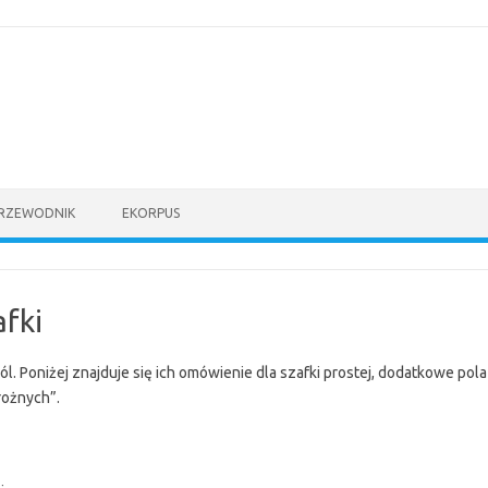
PRZEWODNIK
EKORPUS
afki
l. Poniżej znajduje się ich omówienie dla szafki prostej, dodatkowe pola
rożnych”.