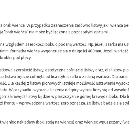
az brak wieńca. W przypadku zaznaczenia zarówno listwy jak i wieńca peł
 "brak wieńca" nie może być łączona z pozostałymi opcjami.
cona względem szerokości boku o podaną wartość. Np. jeżeli szafka ma u
0mm, formatka wieńca wygeneruje się o długości 480mm. Jeżeli wartość 
obróbka pod plecy.
owo szerokość listwy, estetyczne cofnięcie listwy oraz, dla listew pi
 listwa będzie cofnięta od lica i tyłu szafki o zadaną wartość. Dla para
ść. Dla każdej z listew pionowych istnieje możliwość ustawienia wysokoś
ołu. W przypadku wybrania liczenia od góry wymiar liczy się od wysokoś
 górna krawędź listwy będzie w płaszczyźnie górnej krawędzi boku. Dla li
zi frontu – wprowadzona wartość zero oznacza, że listwa będzie się sty
 wieniec nakładany (boki stoją na wieńcu) oraz wieniec wpuszczany (wi