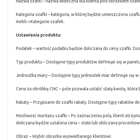
Nazwa szafki – nazwa widoczna dla klienta pod obrazkiem szafk
Kategoria szafki – kategoria, w której będzie umieszczona szafk
mebli->Kategorie szafek.
Ustawienia produktu:
Podatek – wartość podatku będzie doliczana do ceny szafki. Do
Typ produktu – Dostępne typy produktów definiuje się w panel
Jednostka miary – Dostępne typy jednostek miar definiuje się w
Cena za obróbkę CNC – pole pozwala ustalić stałą kwotę, która 
Rabaty – Przypisane do szafki rabaty. Dostępne typy rabatów def
Możliwość montażu szafki – Po zaznaczeniu pola, klient otrzy
doliczana będzie ustalona cena – stała lub obliczana procentowo
Obraz – Wybór obrazka wyświetlanego klientowi.