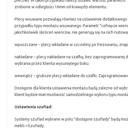
pleców). W takim przypadku należy ustawić wartość parametru "
zrobione w odległości 16mm od krawędzi elementu.
Plecy wsuwane pozwalają również na ustawienie dodatkowego s
przypadku typu montażu wsuwanego. Parametr "cofnięcie wieńc
jakichkolwiek skróceń wieńców, nie generują się na nich nutowa
wpuszczane – plecy wkładane w szczeliny po frezowaniu, znajd
nakładane – plecy nakładane na szafkę, bez zaprogramowanej d
wybrania przez klienta wysuniętego boku.
wewnątrz – grubsze plecy wkładane do szafki. Zaprogramowane s
Dostępne dla klienta ustawienia montażu będą zależne od wybrane
klient będzie miał możliwość samodzielnego wyboru typu mont
Ustawienia szuflad:
Systemy szuflad wybrane w polu "dostępne szuflady" będą możli
mebli->Szuflady.