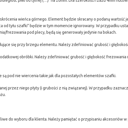
odległość piłki od tylnej (…)" na 20mm. Dla szerokości rzazu 4mm nutow
krócenia wieńca górnego. Element będzie skracany o podaną wartość j
a od tyłu szafki" będzie w tym momencie ignorowany. W przypadku usta
nia/frezowania pod plecy, będą się generowały jedynie na bokach.
ujące się przy brzegu elementu. Należy zdefiniować grubość i głębokoś
odatkowej obróbki. Należy zdefiniować grubość i głębokość frezowania
ą pod nie wiercenia takie jak dla pozostałych elementów szafki.
j przez niego płyty (i grubości z nią związanej). W przypadku zaznaczen
ażu.
we do wyboru dla klienta. Należy pamiętać o przypisaniu akcesoriów w 