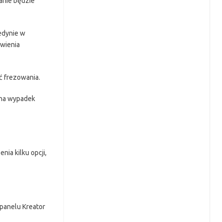
anie będzie
edynie w
wienia
ć frezowania.
 na wypadek
ia kilku opcji,
panelu Kreator