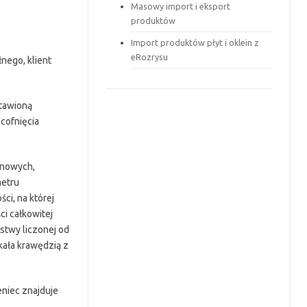
Masowy import i eksport
produktów
Import produktów płyt i oklein z
eRozrysu
nego, klient
stawioną
cofnięcia
onowych,
metru
ci, na której
ci całkowitej
stwy liczonej od
kała krawędzią z
eniec znajduje