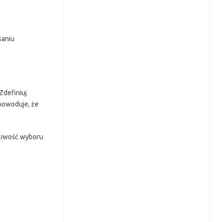
saniu
Zdefiniuj
spowoduje, że
żliwość wyboru