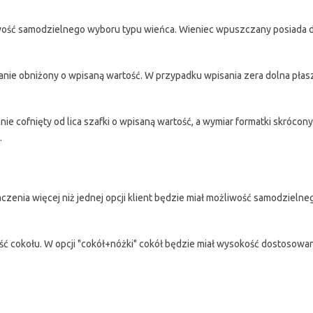
żliwość samodzielnego wyboru typu wieńca. Wieniec wpuszczany posiada
anie obniżony o wpisaną wartość. W przypadku wpisania zera dolna pła
e cofnięty od lica szafki o wpisaną wartość, a wymiar formatki skrócon
.
czenia więcej niż jednej opcji klient będzie miał możliwość samodzieln
ość cokołu. W opcji "cokół+nóżki" cokół będzie miał wysokość dostosowa