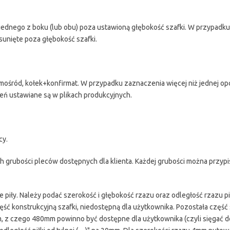
jednego z boku (lub obu) poza ustawioną głębokość szafki. W przypadku
sunięte poza głębokość szafki.
mośród, kołek+konfirmat. W przypadku zaznaczenia więcej niż jednej opcj
ń ustawiane są w plikach produkcyjnych.
cy.
 grubości pleców dostępnych dla klienta. Każdej grubości można przypi
iły. Należy podać szerokość i głębokość rzazu oraz odległość rzazu pił
ęść konstrukcyjną szafki, niedostępną dla użytkownika. Pozostała część s
, z czego 480mm powinno być dostępne dla użytkownika (czyli sięgać 