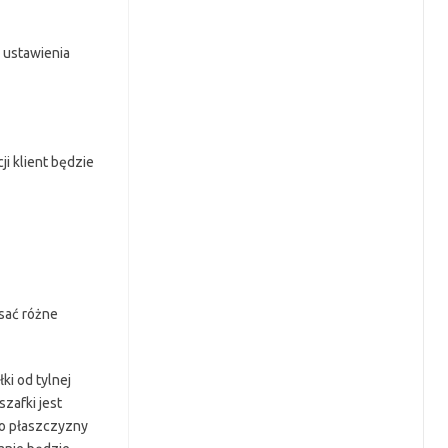
 ustawienia
i klient będzie
sać różne
ki od tylnej
zafki jest
do płaszczyzny