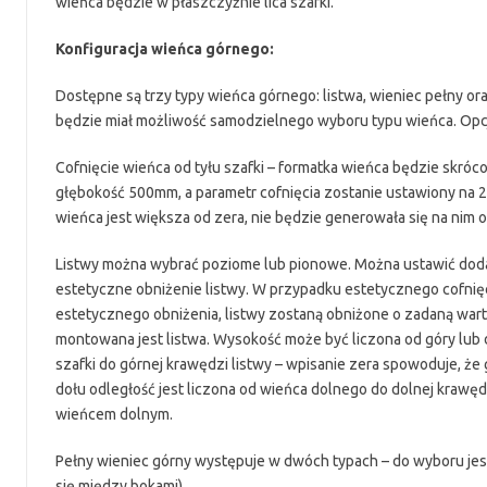
wieńca będzie w płaszczyźnie lica szafki.
Konfiguracja wieńca górnego:
Dostępne są trzy typy wieńca górnego: listwa, wieniec pełny or
będzie miał możliwość samodzielnego wyboru typu wieńca. Opcja
Cofnięcie wieńca od tyłu szafki – formatka wieńca będzie skró
głębokość 500mm, a parametr cofnięcia zostanie ustawiony na 2
wieńca jest większa od zera, nie będzie generowała się na nim 
Listwy można wybrać poziome lub pionowe. Można ustawić dodatk
estetyczne obniżenie listwy. W przypadku estetycznego cofnięcia
estetycznego obniżenia, listwy zostaną obniżone o zadaną warto
montowana jest listwa. Wysokość może być liczona od góry lub d
szafki do górnej krawędzi listwy – wpisanie zera spowoduje, że
dołu odległość jest liczona od wieńca dolnego do dolnej krawęd
wieńcem dolnym.
Pełny wieniec górny występuje w dwóch typach – do wyboru jest
się między bokami).