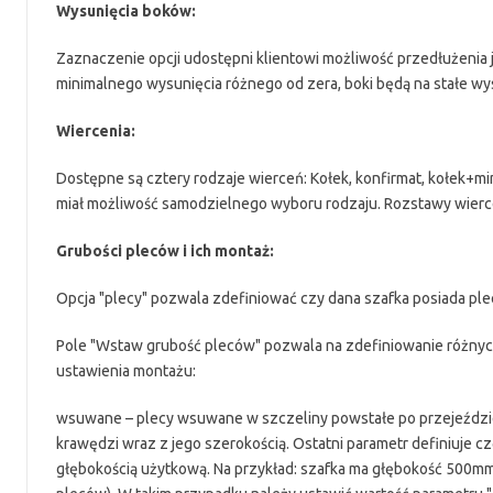
Wysunięcia boków:
Zaznaczenie opcji udostępni klientowi możliwość przedłużenia 
minimalnego wysunięcia różnego od zera, boki będą na stałe wy
Wiercenia:
Dostępne są cztery rodzaje wierceń: Kołek, konfirmat, kołek+mi
miał możliwość samodzielnego wyboru rodzaju. Rozstawy wierce
Grubości pleców i ich montaż:
Opcja "plecy" pozwala zdefiniować czy dana szafka posiada ple
Pole "Wstaw grubość pleców" pozwala na zdefiniowanie różnych
ustawienia montażu:
wsuwane – plecy wsuwane w szczeliny powstałe po przejeździe p
krawędzi wraz z jego szerokością. Ostatni parametr definiuje cz
głębokością użytkową. Na przykład: szafka ma głębokość 500mm